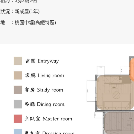
間格局
：
3房2廳2衛
齡狀況
：
新成屋(1年)
在地
：
桃園中壢(高鐵特區)