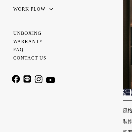
WORK FLOW
UNBOXING
WARRANTY
FAQ
CONTACT US
———
蘊育
風
裝