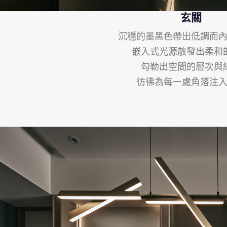
玄關
沉穩的墨黑色帶出低調而
嵌入式光源散發出柔和
勾勒出空間的層次與
彷彿為每一處角落注