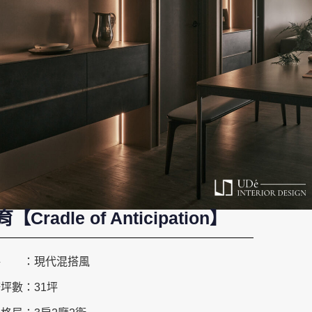
【Cradle of Anticipation】
格
：
現代混搭風
修坪數
：
31坪