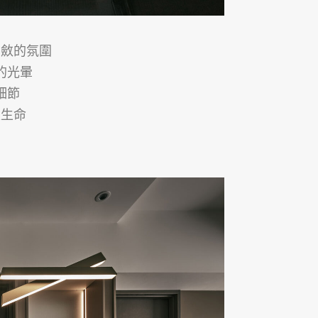
內斂的氛圍
的光暈
細節
入生命