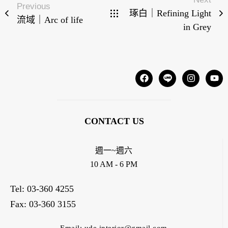
Previous
琢白｜Refining Light
流域｜Arc of life
in Grey
CONTACT US
週一~週六
10 AM - 6 PM
Tel: 03-360 4255
Fax: 03-360 3155