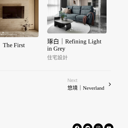
琢白｜Refining Light
he First
流域｜A
in Grey
住宅
住宅設計
Next
悠境｜Neverland