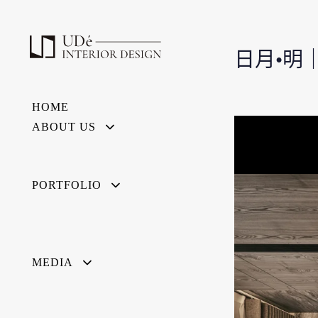
日月•明｜E
HOME
ABOUT US
PORTFOLIO
MEDIA