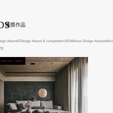
DS
｜
獲獎作品
sign Award
A’Design Award & competition
SIDA
Muse Design Awards
Nov
ZE