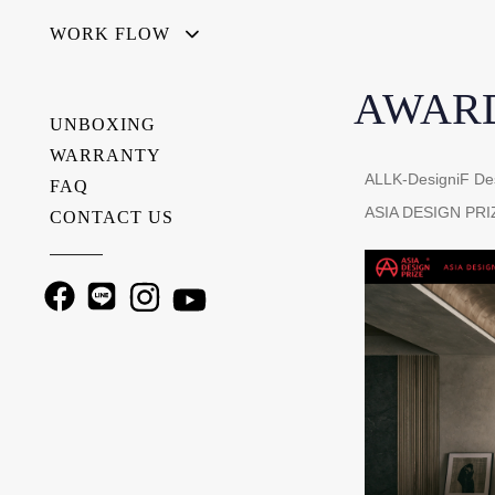
WORK FLOW
AWAR
UNBOXING
WARRANTY
ALL
K-Design
iF De
FAQ
ASIA DESIGN PRI
CONTACT US
———