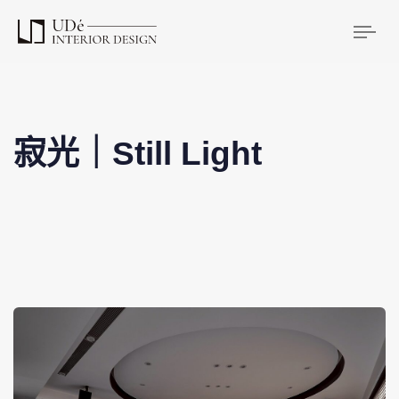
Tog
寂光｜Still Light